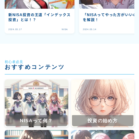
新NISA投資の王道「インデックス
「NISAってやった方がいいの
投資」とは！？
を解説！
2024.03.17
NISA
2024.03.14
N
初心者必見
おすすめコンテンツ
NISAって何？
投資の始め方