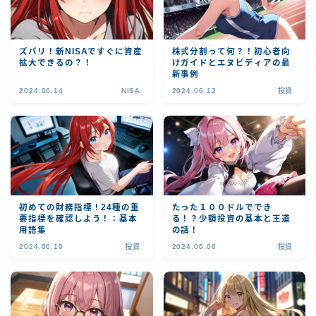
ズバリ！新NISAですぐに資産
株式分割って何？！初心者向
拡大できるの？！
けガイドとエヌビディアの最
新事例
2024.06.14
NISA
2024.06.12
投資
初めての財務指標！24種の重
たった１００ドルででき
要指標を確認しよう！：基本
る！？少額投資の基本と王道
用語集
の話！
2024.06.10
投資
2024.06.06
投資