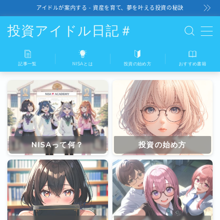
アイドルが案内する - 資産を育て、夢を叶える投資の秘訣
投資アイドル日記＃
記事一覧
NISAとは
投資の始め方
おすすめ書籍
記事一覧
NISAとは
投資の始め方
NISAって何？
投資の始め方
おすすめ書籍