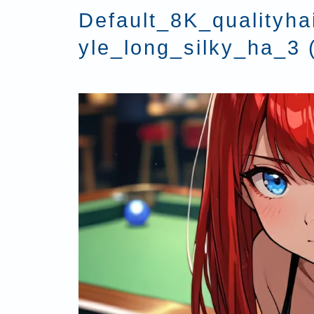
Default_8K_qualityha
yle_long_silky_ha_3 