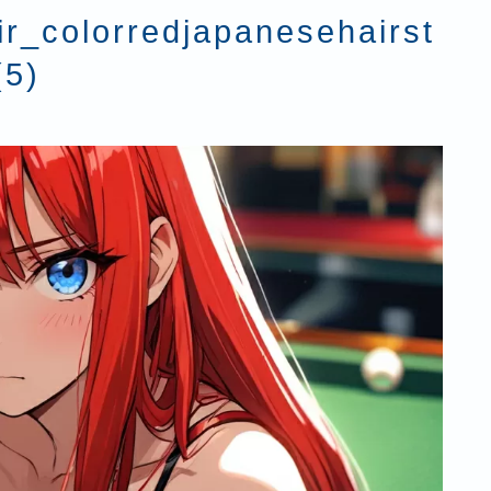
ir_colorredjapanesehairst
(5)