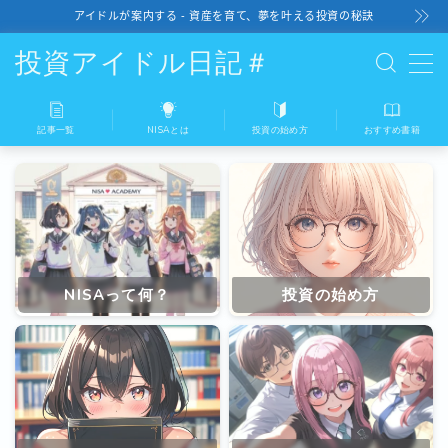
アイドルが案内する - 資産を育て、夢を叶える投資の秘訣
投資アイドル日記＃
記事一覧
NISAとは
投資の始め方
おすすめ書籍
記事一覧
NISAとは
投資の始め方
NISAって何？
投資の始め方
おすすめ書籍