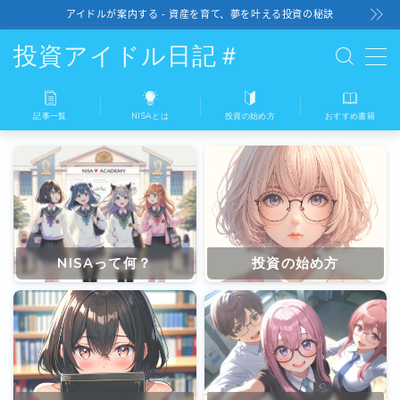
アイドルが案内する - 資産を育て、夢を叶える投資の秘訣
投資アイドル日記＃
記事一覧
NISAとは
投資の始め方
おすすめ書籍
記事一覧
NISAとは
投資の始め方
NISAって何？
投資の始め方
おすすめ書籍