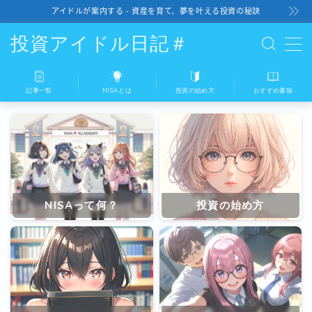
アイドルが案内する - 資産を育て、夢を叶える投資の秘訣
投資アイドル日記＃
記事一覧
NISAとは
投資の始め方
おすすめ書籍
記事一覧
NISAとは
投資の始め方
NISAって何？
投資の始め方
おすすめ書籍