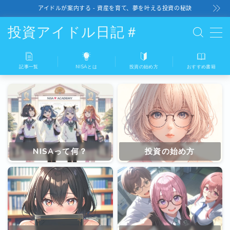
アイドルが案内する - 資産を育て、夢を叶える投資の秘訣
投資アイドル日記＃
記事一覧
NISAとは
投資の始め方
おすすめ書籍
記事一覧
NISAとは
投資の始め方
NISAって何？
投資の始め方
おすすめ書籍