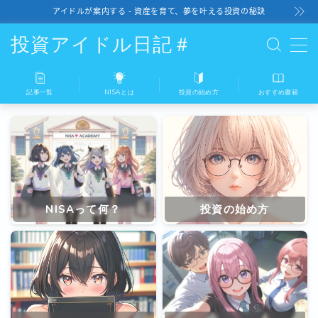
アイドルが案内する - 資産を育て、夢を叶える投資の秘訣
投資アイドル日記＃
記事一覧
NISAとは
投資の始め方
おすすめ書籍
記事一覧
NISAとは
投資の始め方
NISAって何？
投資の始め方
おすすめ書籍