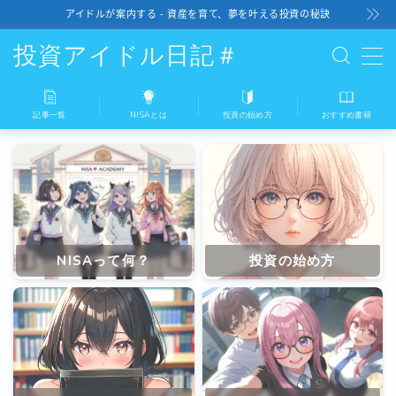
アイドルが案内する - 資産を育て、夢を叶える投資の秘訣
投資アイドル日記＃
記事一覧
NISAとは
投資の始め方
おすすめ書籍
記事一覧
NISAとは
投資の始め方
NISAって何？
投資の始め方
おすすめ書籍