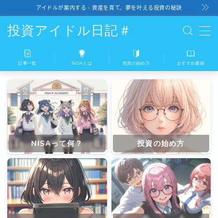
アイドルが案内する - 資産を育て、夢を叶える投資の秘訣
投資アイドル日記＃
記事一覧
NISAとは
投資の始め方
おすすめ書籍
記事一覧
NISAとは
投資の始め方
NISAって何？
投資の始め方
おすすめ書籍