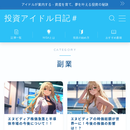
アイドルが案内する - 資産を育て、夢を叶える投資の秘訣
投資アイドル日記＃
記事一覧
NISAとは
投資の始め方
おすすめ書籍
記事一覧
CATEGORY
NISAとは
副業
投資の始め方
おすすめ書籍
エヌビディア株価急落と半導
エヌビディアの時価総額が世
体市場の今後について！！
界一に！今後の株価の影響
は！？