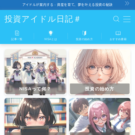
アイドルが案内する - 資産を育て、夢を叶える投資の秘訣
投資アイドル日記＃
記事一覧
NISAとは
投資の始め方
おすすめ書籍
記事一覧
NISAとは
投資の始め方
NISAって何？
投資の始め方
おすすめ書籍